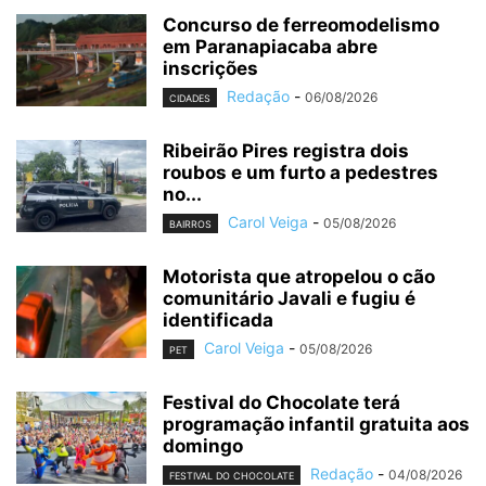
Concurso de ferreomodelismo
em Paranapiacaba abre
inscrições
Redação
-
06/08/2026
CIDADES
Ribeirão Pires registra dois
roubos e um furto a pedestres
no...
Carol Veiga
-
05/08/2026
BAIRROS
Motorista que atropelou o cão
comunitário Javali e fugiu é
identificada
Carol Veiga
-
05/08/2026
PET
Festival do Chocolate terá
programação infantil gratuita aos
domingo
Redação
-
04/08/2026
FESTIVAL DO CHOCOLATE