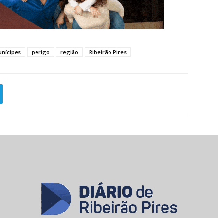
nícipes
perigo
região
Ribeirão Pires