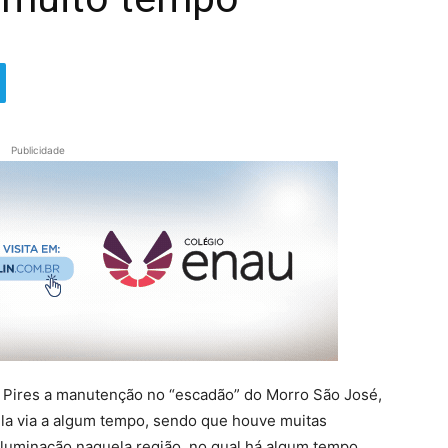
Publicidade
o Pires a manutenção no “escadão” do Morro São José,
la via a algum tempo, sendo que houve muitas
iluminação naquela região, no qual há algum tempo