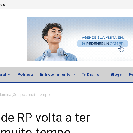
026
cial
Política
Entretenimento
Tv Diário
Blogs
Fe
r iluminação após muito tempo
de RP volta a ter
 muito tempo