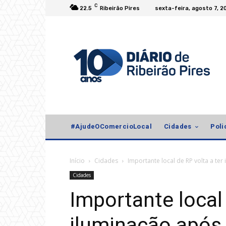
C
22.5
Ribeirão Pires
sexta-feira, agosto 7, 2
#AjudeOComercioLocal
Cidades
Poli
Início
Cidades
Importante local de RP volta a te
Cidades
Importante local 
iluminação após