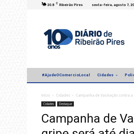
C
20.8
Ribeirão Pires
sexta-feira, agosto 7, 2
#AjudeOComercioLocal
Cidades
Poli
Início
Cidades
Campanha de Vacinação contra a gr
Cidades
Destaque
Campanha de Vac
gripe será até d