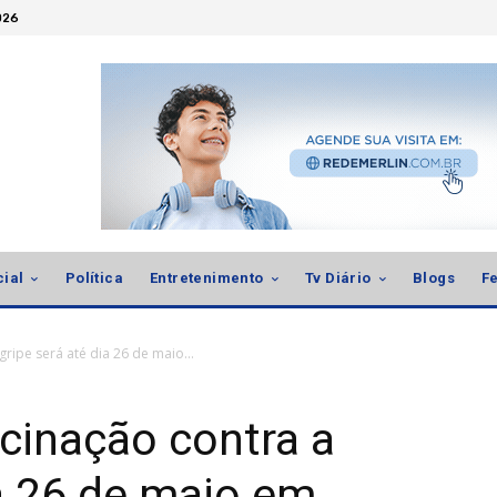
026
cial
Política
Entretenimento
Tv Diário
Blogs
Fe
ipe será até dia 26 de maio...
inação contra a
ia 26 de maio em