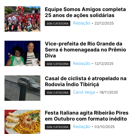
Equipe Somos Amigos completa
25 anos de ações solidárias
Redação
-
22/12/2025
SEM CATEGORIA
Vice-prefeita de Rio Grande da
Serra é homenageada no Prêmio
Diva
Redação
-
12/12/2025
SEM CATEGORIA
Casal de ciclista é atropelado na
Rodovia Índio Tibiriçá
Carol Veiga
-
18/11/2025
SEM CATEGORIA
Festa Italiana agita Ribeirão Pires
em Outubro com formato inédito
Redação
-
03/10/2025
SEM CATEGORIA