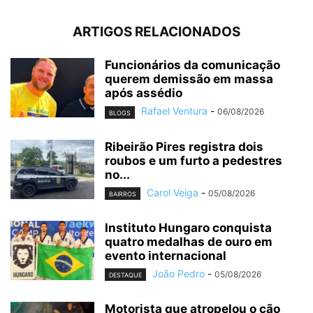
ARTIGOS RELACIONADOS
Funcionários da comunicação
querem demissão em massa
após assédio
Rafael Ventura
-
06/08/2026
BLOGS
Ribeirão Pires registra dois
roubos e um furto a pedestres
no...
Carol Veiga
-
05/08/2026
BAIRROS
Instituto Hungaro conquista
quatro medalhas de ouro em
evento internacional
João Pedro
-
05/08/2026
DESTAQUE
Motorista que atropelou o cão