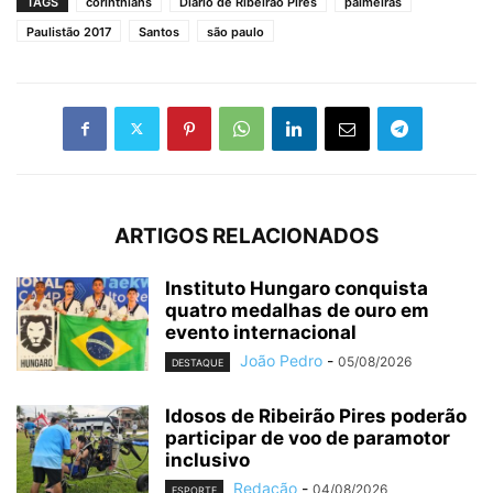
TAGS
corinthians
Diário de Ribeirão Pires
palmeiras
Paulistão 2017
Santos
são paulo
ARTIGOS RELACIONADOS
Instituto Hungaro conquista
quatro medalhas de ouro em
evento internacional
João Pedro
-
05/08/2026
DESTAQUE
Idosos de Ribeirão Pires poderão
participar de voo de paramotor
inclusivo
Redação
-
04/08/2026
ESPORTE