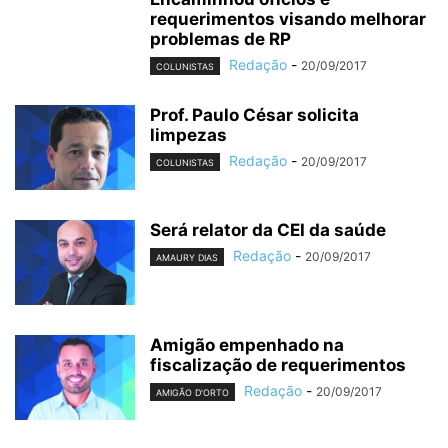
requerimentos visando melhorar
problemas de RP
Redação
-
20/09/2017
COLUNISTAS
Prof. Paulo César solicita
limpezas
Redação
-
20/09/2017
COLUNISTAS
Será relator da CEI da saúde
Redação
-
20/09/2017
AMAURY DIAS
Amigão empenhado na
fiscalização de requerimentos
Redação
-
20/09/2017
AMIGÃO D'ORTO