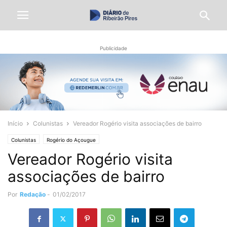
Publicidade
Início
Colunistas
Vereador Rogério visita associações de bairro
Colunistas
Rogério do Açougue
Vereador Rogério visita
associações de bairro
Por
Redação
-
01/02/2017