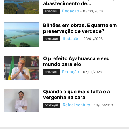
abastecimento de...
Redação
-
03/03/2026
EDITORIAL
Bilhões em obras. E quanto em
preservação de verdade?
Redação
-
23/01/2026
DESTAQUE
O prefeito Ayahuasca e seu
mundo paralelo
Redação
-
07/01/2026
EDITORIAL
Quando o que mais falta é a
vergonha na cara
Rafael Ventura
-
10/05/2018
DESTAQUE