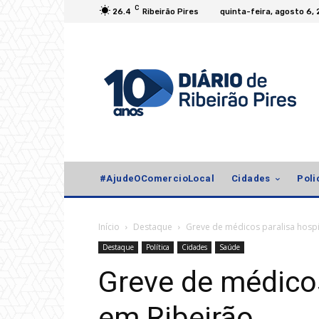
C
26.4
Ribeirão Pires
quinta-feira, agosto 6,
#AjudeOComercioLocal
Cidades
Poli
Início
Destaque
Greve de médicos paralisa hospi
Destaque
Política
Cidades
Saúde
Greve de médicos
em Ribeirão