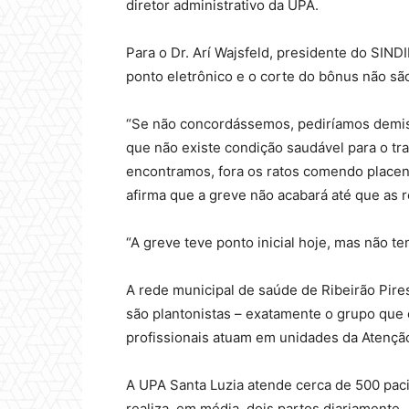
diretor administrativo da UPA.
Para o Dr. Arí Wajsfeld, presidente do SI
ponto eletrônico e o corte do bônus não sã
“Se não concordássemos, pediríamos demiss
que não existe condição saudável para o tr
encontramos, fora os ratos comendo placent
afirma que a greve não acabará até que as 
“A greve teve ponto inicial hoje, mas não te
A rede municipal de saúde de Ribeirão Pir
são plantonistas – exatamente o grupo que
profissionais atuam em unidades da Atenção
A UPA Santa Luzia atende cerca de 500 paci
realiza, em média, dois partos diariamente.